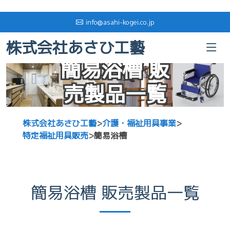
info@asahi-kogei.co.jp
株式会社あさひ工藝
簡易浴槽 販
売製品一覧
株式会社あさひ工藝
>
介護・福祉用具事業
>
特定福祉用具販売
>
簡易浴槽
簡易浴槽 販売製品一覧