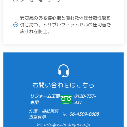
メーカー名：ケープ
安定感のある寝心地と優れた体圧分散性能を
併せ持つ、トリプルフィットセルの圧切替で
床ずれを防止。
お問い合わせはこちら
リフォーム工事
0120-737-
専用
337
介護・福祉用具
06-4309-8688
事業専用
info@asahi-kogei.co.jp