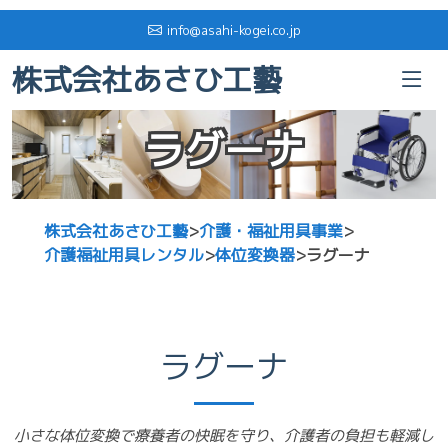
info@asahi-kogei.co.jp
株式会社あさひ工藝
ラグーナ
株式会社あさひ工藝
>
介護・福祉用具事業
>
介護福祉用具レンタル
>
体位変換器
>
ラグーナ
ラグーナ
小さな体位変換で療養者の快眠を守り、介護者の負担も軽減し